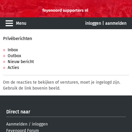
Menu
inloggen
|
aanmelden
Privéberichten
Inbox
Outbox
Nieuw bericht
Acties
Om de reacties te bekijken of versturen, moet je ingelogd zijn.
Gebruik de link bovenin beeld.
Direct naar
Aanmelden
/
inloggen
Feyenoord Forum