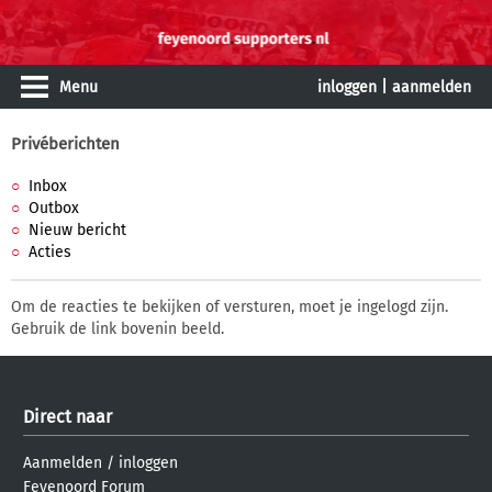
Menu
inloggen
|
aanmelden
Privéberichten
Inbox
Outbox
Nieuw bericht
Acties
Om de reacties te bekijken of versturen, moet je ingelogd zijn.
Gebruik de link bovenin beeld.
Direct naar
Aanmelden
/
inloggen
Feyenoord Forum