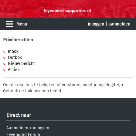
Menu
inloggen
|
aanmelden
Privéberichten
Inbox
Outbox
Nieuw bericht
Acties
Om de reacties te bekijken of versturen, moet je ingelogd zijn.
Gebruik de link bovenin beeld.
Direct naar
Aanmelden
/
inloggen
Feyenoord Forum