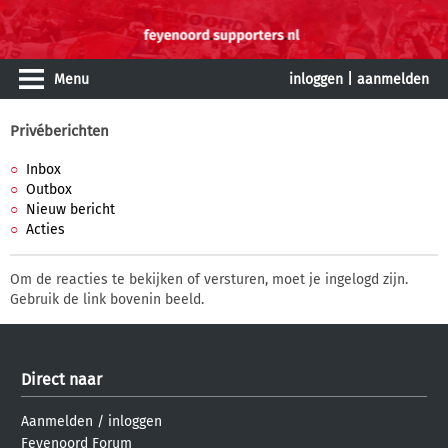
Menu
inloggen
|
aanmelden
Privéberichten
Inbox
Outbox
Nieuw bericht
Acties
Om de reacties te bekijken of versturen, moet je ingelogd zijn.
Gebruik de link bovenin beeld.
Direct naar
Aanmelden
/
inloggen
Feyenoord Forum