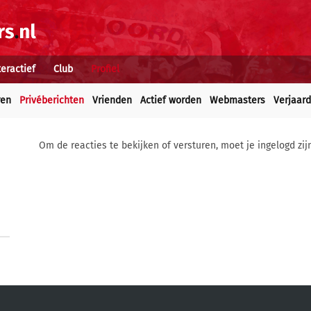
teractief
Club
Profiel
ren
Privéberichten
Vrienden
Actief worden
Webmasters
Verjaar
Om de reacties te bekijken of versturen, moet je ingelogd zij