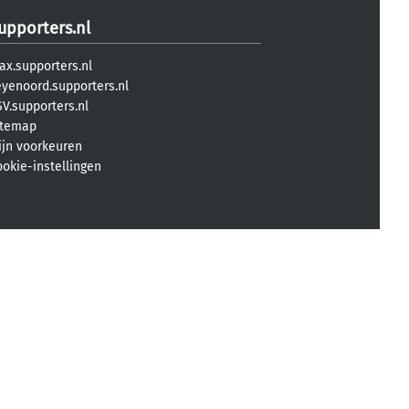
upporters.nl
ax.supporters.nl
eyenoord.supporters.nl
V.supporters.nl
itemap
ijn voorkeuren
ookie-instellingen