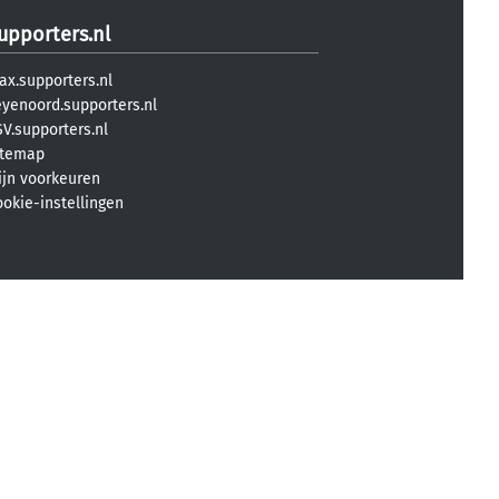
upporters.nl
ax.supporters.nl
eyenoord.supporters.nl
V.supporters.nl
itemap
ijn voorkeuren
ookie-instellingen