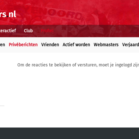
teractief
Club
Profiel
ren
Privéberichten
Vrienden
Actief worden
Webmasters
Verjaar
Om de reacties te bekijken of versturen, moet je ingelogd zij