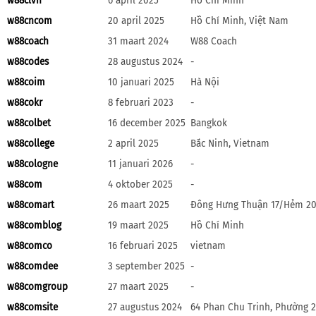
w88clvn
6 april 2025
Hồ Chí Minh
w88cncom
20 april 2025
Hồ Chí Minh, Việt Nam
w88coach
31 maart 2024
W88 Coach
w88codes
28 augustus 2024
-
w88coim
10 januari 2025
Hà Nội
w88cokr
8 februari 2023
-
w88colbet
16 december 2025
Bangkok
w88college
2 april 2025
Bắc Ninh, Vietnam
w88cologne
11 januari 2026
-
w88com
4 oktober 2025
-
w88comart
26 maart 2025
Đông Hưng Thuận 17/Hẻm 2023
w88comblog
19 maart 2025
Hồ Chí Minh
w88comco
16 februari 2025
vietnam
w88comdee
3 september 2025
-
w88comgroup
27 maart 2025
-
w88comsite
27 augustus 2024
64 Phan Chu Trinh, Phường 2