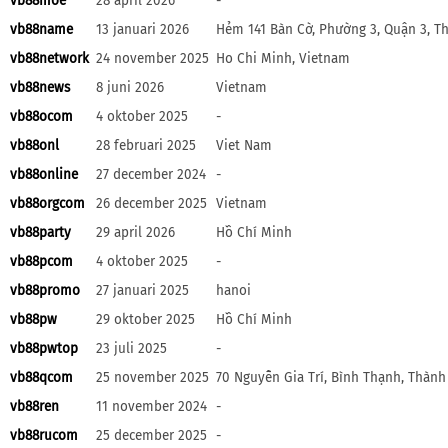
vb88moe
28 april 2026
-
vb88name
13 januari 2026
Hẻm 141 Bàn Cờ, Phường 3, Quận 3, T
vb88network
24 november 2025
Ho Chi Minh, Vietnam
vb88news
8 juni 2026
Vietnam
vb88ocom
4 oktober 2025
-
vb88onl
28 februari 2025
Viet Nam
vb88online
27 december 2024
-
vb88orgcom
26 december 2025
Vietnam
vb88party
29 april 2026
Hồ Chí Minh
vb88pcom
4 oktober 2025
-
vb88promo
27 januari 2025
hanoi
vb88pw
29 oktober 2025
Hồ Chí Minh
vb88pwtop
23 juli 2025
-
vb88qcom
25 november 2025
70 Nguyễn Gia Trí, Bình Thạnh, Thàn
vb88ren
11 november 2024
-
vb88rucom
25 december 2025
-