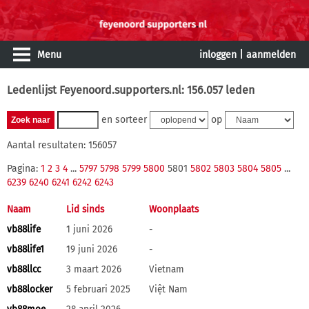
Menu
inloggen
|
aanmelden
Ledenlijst Feyenoord.supporters.nl: 156.057 leden
en sorteer
op
Aantal resultaten: 156057
Pagina:
1
2
3
4
...
5797
5798
5799
5800
5801
5802
5803
5804
5805
...
6239
6240
6241
6242
6243
Naam
Lid sinds
Woonplaats
vb88life
1 juni 2026
-
vb88life1
19 juni 2026
-
vb88llcc
3 maart 2026
Vietnam
vb88locker
5 februari 2025
Việt Nam