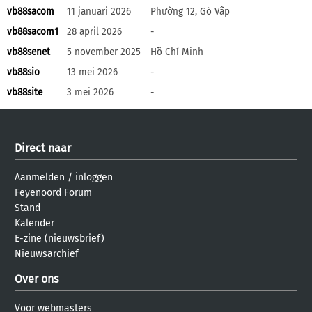
vb88sacom
11 januari 2026
Phường 12, Gò Vấp
vb88sacom1
28 april 2026
-
vb88senet
5 november 2025
Hồ Chí Minh
vb88sio
13 mei 2026
-
vb88site
3 mei 2026
-
Direct naar
Aanmelden
/
inloggen
Feyenoord Forum
Stand
Kalender
E-zine (nieuwsbrief)
Nieuwsarchief
Over ons
Voor webmasters