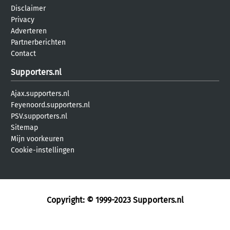
Disclaimer
Privacy
Adverteren
Partnerberichten
Contact
Supporters.nl
Ajax.supporters.nl
Feyenoord.supporters.nl
PSV.supporters.nl
Sitemap
Mijn voorkeuren
Cookie-instellingen
Copyright: © 1999-2023
Supporters.nl