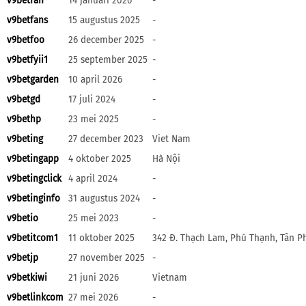
v9betfan
14 januari 2026
-
v9betfans
15 augustus 2025
-
v9betfoo
26 december 2025
-
v9betfyii1
25 september 2025
-
v9betgarden
10 april 2026
-
v9betgd
17 juli 2024
-
v9bethp
23 mei 2025
-
v9beting
27 december 2023
Viet Nam
v9betingapp
4 oktober 2025
Hà Nội
v9betingclick
4 april 2024
-
v9betinginfo
31 augustus 2024
-
v9betio
25 mei 2023
-
v9betitcom1
11 oktober 2025
342 Đ. Thạch Lam, Phú Thạnh, Tân P
v9betjp
27 november 2025
-
v9betkiwi
21 juni 2026
Vietnam
v9betlinkcom
27 mei 2026
-