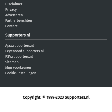
Disclaimer
Privacy
Adverteren
Partnerberichten
Contact
Supporters.nl
Ajax.supporters.nl
Feyenoord.supporters.nl
PSV.supporters.nl
Sitemap
Mijn voorkeuren
Cookie-instellingen
Copyright: © 1999-2023
Supporters.nl