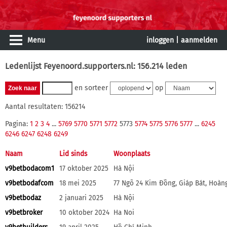
Menu
inloggen
|
aanmelden
Ledenlijst Feyenoord.supporters.nl: 156.214 leden
en sorteer
op
Aantal resultaten: 156214
Pagina:
1
2
3
4
...
5769
5770
5771
5772
5773
5774
5775
5776
5777
...
6245
6246
6247
6248
6249
Naam
Lid sinds
Woonplaats
v9betbodacom1
17 oktober 2025
Hà Nội
v9betbodafcom
18 mei 2025
77 Ngõ 24 Kim Đồng, Giáp Bát, Hoàn
v9betbodaz
2 januari 2025
Hà Nội
v9betbroker
10 oktober 2024
Ha Noi