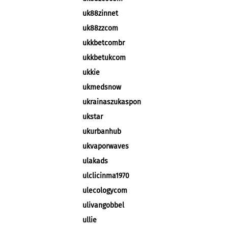
uk88zinnet
uk88zzcom
ukkbetcombr
ukkbetukcom
ukkie
ukmedsnow
ukrainaszukaspon
ukstar
ukurbanhub
ukvaporwaves
ulakads
ulclicinma1970
ulecologycom
ulivangobbel
ullie