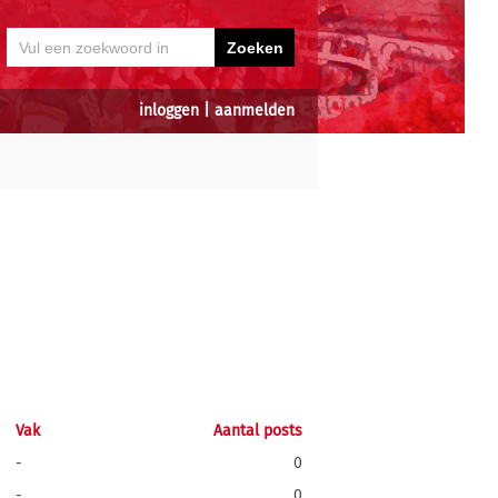
inloggen
|
aanmelden
Vak
Aantal posts
-
0
-
0