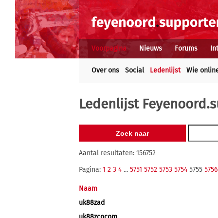
Voorpagina
Nieuws
Forums
In
Over ons
Social
Ledenlijst
Wie onlin
Ledenlijst Feyenoord.s
Aantal resultaten: 156752
Pagina:
1
2
3
4
...
5751
5752
5753
5754
5755
5756
Naam
uk88zad
uk88zcocom