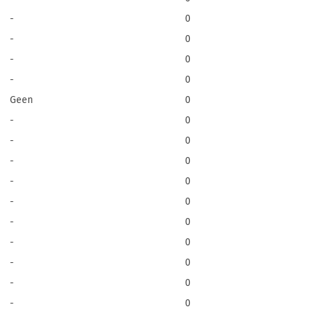
-
0
-
0
-
0
-
0
Geen
0
-
0
-
0
-
0
-
0
-
0
-
0
-
0
-
0
-
0
-
0