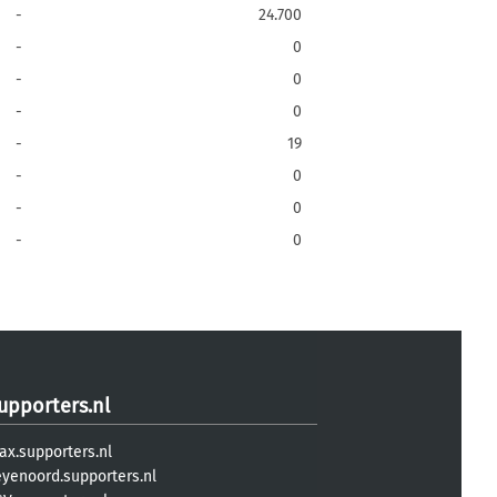
-
24.700
-
0
-
0
-
0
-
19
-
0
-
0
-
0
upporters.nl
ax.supporters.nl
eyenoord.supporters.nl