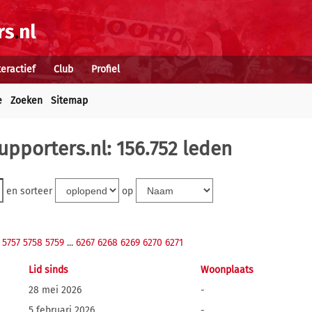
teractief
Club
Profiel
e
Zoeken
Sitemap
upporters.nl: 156.752 leden
en sorteer
op
5757
5758
5759
...
6267
6268
6269
6270
6271
Lid sinds
Woonplaats
28 mei 2026
-
5 februari 2026
-