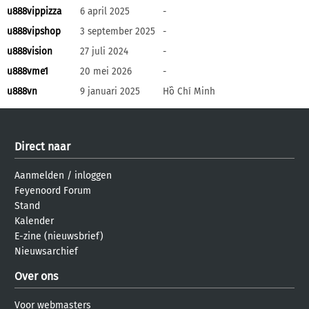
u888vippizza
6 april 2025
-
u888vipshop
3 september 2025
-
u888vision
27 juli 2024
-
u888vme1
20 mei 2026
-
u888vn
9 januari 2025
Hồ Chí Minh
Direct naar
Aanmelden
/
inloggen
Feyenoord Forum
Stand
Kalender
E-zine (nieuwsbrief)
Nieuwsarchief
Over ons
Voor webmasters