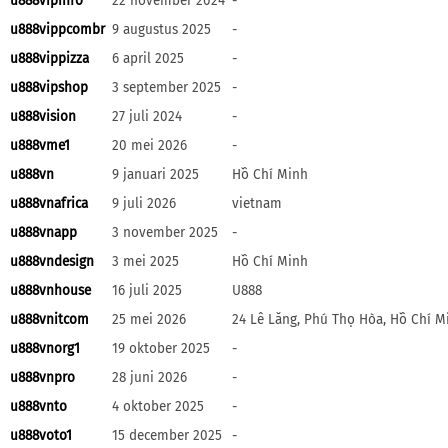
u888vipinfo
22 november 2024
-
u888vippcombr
9 augustus 2025
-
u888vippizza
6 april 2025
-
u888vipshop
3 september 2025
-
u888vision
27 juli 2024
-
u888vme1
20 mei 2026
-
u888vn
9 januari 2025
Hồ Chí Minh
u888vnafrica
9 juli 2026
vietnam
u888vnapp
3 november 2025
-
u888vndesign
3 mei 2025
Hồ Chí Minh
u888vnhouse
16 juli 2025
U888
u888vnitcom
25 mei 2026
24 Lê Lăng, Phú Thọ Hòa, Hồ Chí M
u888vnorg1
19 oktober 2025
-
u888vnpro
28 juni 2026
-
u888vnto
4 oktober 2025
-
u888voto1
15 december 2025
-