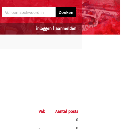
inloggen
|
aanmelden
Vak
Aantal posts
-
0
-
0