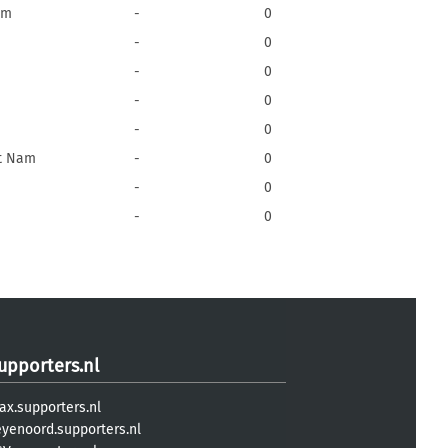
am
-
0
-
0
-
0
-
0
-
0
ệt Nam
-
0
-
0
-
0
upporters.nl
ax.supporters.nl
eyenoord.supporters.nl