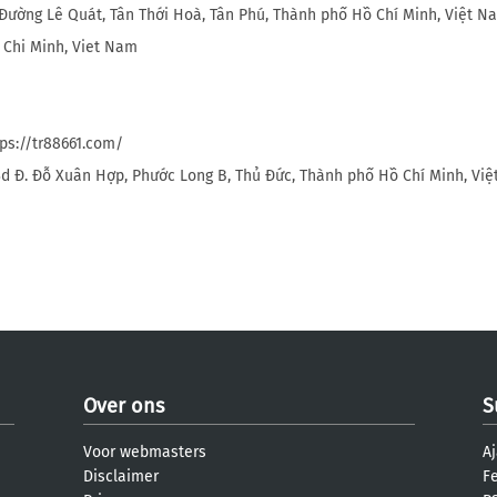
 Đường Lê Quát, Tân Thới Hoà, Tân Phú, Thành phố Hồ Chí Minh, Việt N
 Chi Minh, Viet Nam
tps://tr88661.com/
3d Đ. Đỗ Xuân Hợp, Phước Long B, Thủ Đức, Thành phố Hồ Chí Minh, Vi
Over ons
S
Voor webmasters
Aj
Disclaimer
F