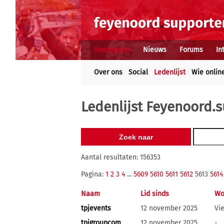
Voorpagina
Nieuws
Forums
In
Over ons
Social
Ledenlijst
Wie onlin
Ledenlijst Feyenoord.s
Aantal resultaten: 156353
Pagina:
1
2
3
4
...
5609
5610
5611
5612
5613
5614
Naam
Lid sinds
Wo
tpjevents
12 november 2025
Vi
tpjgroupcom
12 november 2025
-