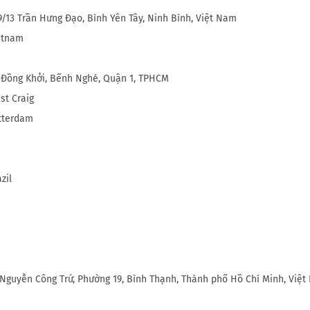
9/13 Trần Hưng Đạo, Bình Yên Tây, Ninh Bình, Việt Nam
etnam
 Đồng Khởi, Bếnh Nghé, Quận 1, TPHCM
st Craig
tterdam
zil
 Nguyễn Công Trứ, Phường 19, Bình Thạnh, Thành phố Hồ Chí Minh, Việ