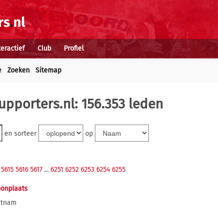
teractief
Club
Profiel
e
Zoeken
Sitemap
upporters.nl: 156.353 leden
en sorteer
op
5615
5616
5617
...
6251
6252
6253
6254
6255
onplaats
etnam