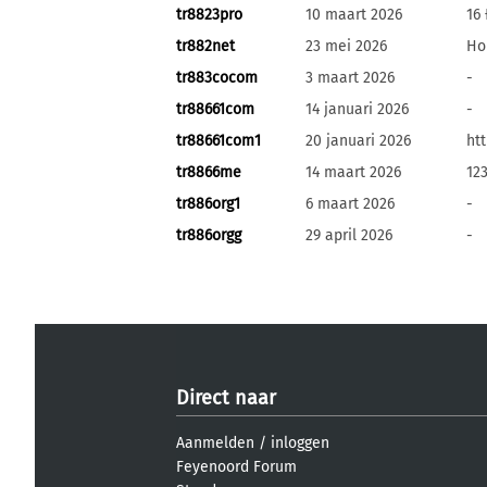
tr8823pro
10 maart 2026
16
tr882net
23 mei 2026
Ho
tr883cocom
3 maart 2026
-
tr88661com
14 januari 2026
-
tr88661com1
20 januari 2026
ht
tr8866me
14 maart 2026
12
tr886org1
6 maart 2026
-
tr886orgg
29 april 2026
-
Direct naar
Aanmelden
/
inloggen
Feyenoord Forum