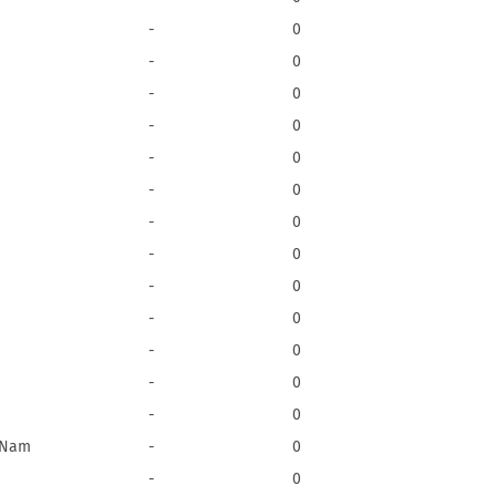
-
0
-
0
-
0
-
0
-
0
-
0
-
0
-
0
-
0
-
0
-
0
-
0
-
0
t Nam
-
0
-
0