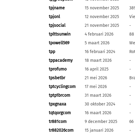
tpjname
15 november 2025
38
tpjonl
12 november 2025
Vi
tpjsocial
21 november 2025
-
tplttsunwin
4 februari 2026
88
tpowell569
5 maart 2026
We
tpp
16 februari 2024
Ro
tppacademy
18 maart 2026
-
tprofumo
16 april 2025
-
tpsbetbr
21 mei 2026
Bra
tptcyclingcom
17 mei 2026
-
tptp1brcom
31 maart 2026
-
tpxgnaxa
30 oktober 2024
-
tqtqorgcom
16 maart 2026
-
tr881com
9 december 2025
66
tr882026com
15 januari 2026
-