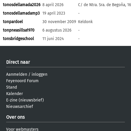
tonosdellamada2026
8 april 2026
C/ de Ntra. Sra. de Begoña, 1
tonosdellamadamp3
19 april 2023
-
tonpardoel
30 november 2009
Keldonk
tonpneasillsa1970
6 augustus 2026
-
tonsbridgeschool
11 juni 2024
-
Direct naar
Aanmelden
/
inloggen
Feyenoord Forum
Stand
Kalender
E-zine (nieuwsbrief)
Nieuwsarchief
Over ons
Voor webmasters