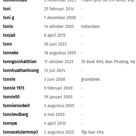
tonhonvideo
2 november 2025
Thành phố Hồ Chí Minh, Việ
toni
25 februari 2014
-
toni g
7 december 2008
-
tonio
14 oktober 2005
rotterdam
tonjad
6 april 2015
-
tonn
26 juni 2022
-
tonneke
18 augustus 2005
-
tonngocnhatthien
17 oktober 2025
70 Đoài Khê, Đan Phượng, Hà
tonnhuathanhcong
13 juli 2024
-
tonnie
3 juni 2008
groesbeek
tonnie 1973
9 februari 2009
-
tonnie50
19 januari 2005
-
tonnieroodwit
3 augustus 2005
-
tonnievdberg
6 mei 2005
-
tonnyw
4 april 2010
-
tonoscelularmmp3
2 augustus 2025
Tây ban nha