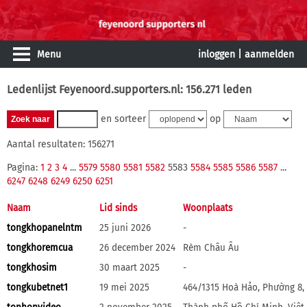
Menu
inloggen
|
aanmelden
Ledenlijst Feyenoord.supporters.nl: 156.271 leden
en sorteer
op
Aantal resultaten: 156271
Pagina:
1
2
3
4
...
5579
5580
5581
5582
5583
5584
5585
5586
5587
...
6247
6248
6249
6250
6251
Naam
Lid sinds
Woonplaats
tongkhopanelntm
25 juni 2026
-
tongkhoremcua
26 december 2024
Rèm Châu Âu
tongkhosim
30 maart 2025
-
tongkubetnet1
19 mei 2025
464/1315 Hoà Hảo, Phường 8,