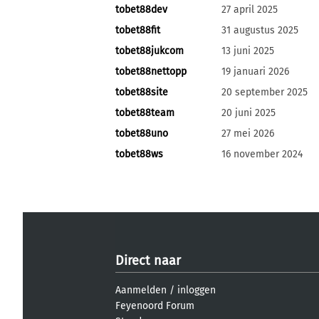
tobet88dev
27 april 2025
tobet88fit
31 augustus 2025
tobet88jukcom
13 juni 2025
tobet88nettopp
19 januari 2026
tobet88site
20 september 2025
tobet88team
20 juni 2025
tobet88uno
27 mei 2026
tobet88ws
16 november 2024
Direct naar
Aanmelden
/
inloggen
Feyenoord Forum