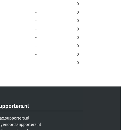
-
0
-
0
-
0
-
0
-
0
-
0
-
0
-
0
upporters.nl
ax.supporters.nl
eyenoord.supporters.nl