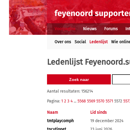
Voorpagina
Nieuws
Forums
In
Over ons
Social
Ledenlijst
Wie onlin
Ledenlijst Feyenoord.s
Aantal resultaten: 156214
Pagina:
1
2
3
4
...
5568
5569
5570
5571
5572
557
Naam
Lid sinds
tmtplaycomph
19 december 2024
tncutjpnet
23 juni 2026