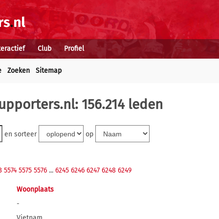
teractief
Club
Profiel
e
Zoeken
Sitemap
upporters.nl: 156.214 leden
en sorteer
op
3
5574
5575
5576
...
6245
6246
6247
6248
6249
Woonplaats
-
Vietnam