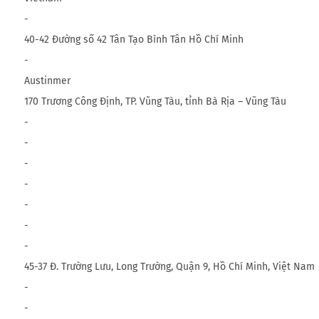
-
40-42 Đường số 42 Tân Tạo Bình Tân Hồ Chí Minh
-
Austinmer
170 Trương Công Định, TP. Vũng Tàu, tỉnh Bà Rịa – Vũng Tàu
-
-
-
-
-
-
-
45-37 Đ. Trường Lưu, Long Trường, Quận 9, Hồ Chí Minh, Việt Nam
-
-