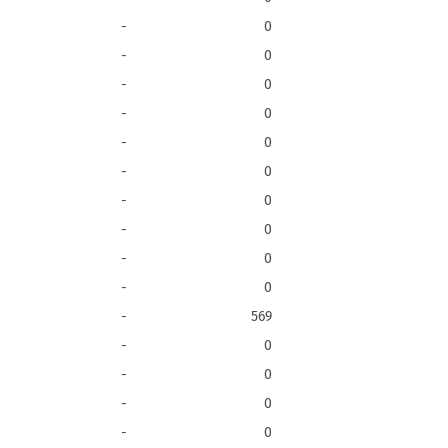
-
0
-
0
-
0
-
0
-
0
-
0
-
0
-
0
-
0
-
0
-
569
-
0
-
0
-
0
-
0