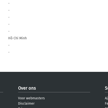
-
-
-
-
-
Hồ Chí Minh
-
-
Over ons
S
Voor webmasters
Aj
Disclaimer
F