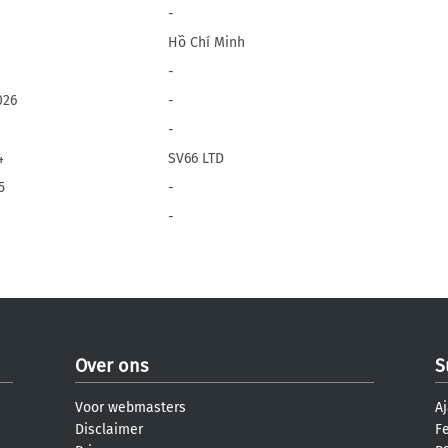
-
Hồ Chí Minh
-
026
-
-
4
SV66 LTD
5
-
-
Over ons
S
Voor webmasters
Aj
Disclaimer
F