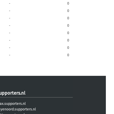
-
0
-
0
-
0
-
0
-
0
-
0
-
0
-
0
upporters.nl
ax.supporters.nl
eyenoord.supporters.nl