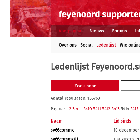
Voorpagina
Nieuws
Forums
In
Over ons
Social
Ledenlijst
Wie onlin
Ledenlijst Feyenoord.s
Aantal resultaten: 156763
Pagina:
1
2
3
4
...
5410
5411
5412
5413
5414
5415
Naam
Lid sinds
sv66commx
10 december
sv66commx01
1 augustus 2