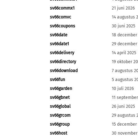
sv66commx1
21 juni 2026
sv66comvc
14 augustus 
sv66coupons
30 juni 2025
sv66date
18 december
sv66date1
29 december
sv66delivery
14 april 2025
sv66directory
19 oktober 2
sv66download
7 augustus 2
sv66fun
5 augustus 2
sv66garden
10 juli 2026
sv66gbnet
11 september
sv66global
26 juni 2025
sv66grcom
29 augustus 
sv66group
15 december
sv66host
30 november