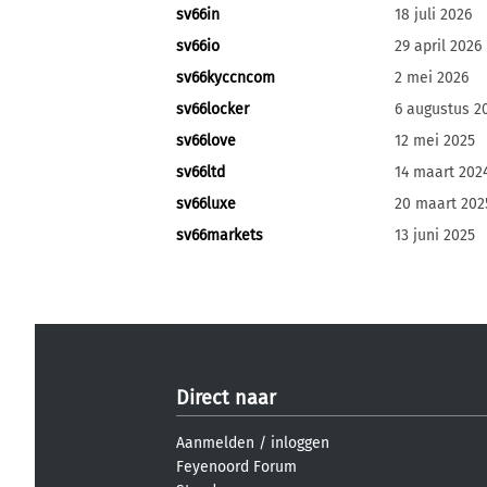
sv66in
18 juli 2026
sv66io
29 april 2026
sv66kyccncom
2 mei 2026
sv66locker
6 augustus 2
sv66love
12 mei 2025
sv66ltd
14 maart 202
sv66luxe
20 maart 202
sv66markets
13 juni 2025
Direct naar
Aanmelden
/
inloggen
Feyenoord Forum