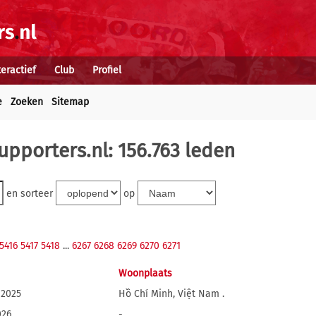
teractief
Club
Profiel
e
Zoeken
Sitemap
upporters.nl: 156.763 leden
en sorteer
op
5416
5417
5418
...
6267
6268
6269
6270
6271
Woonplaats
 2025
Hồ Chí Minh, Việt Nam .
026
-