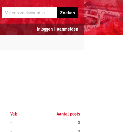
inloggen
|
aanmelden
Vak
Aantal posts
-
0
-
0