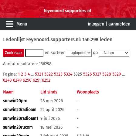
Menu
inloggen
|
aanmelden
Ledenlijst Feyenoord.supporters.nl: 156.298 leden
en sorteer
op
Aantal resultaten: 156298
Pagina:
1
2
3
4
...
5321
5322
5323
5324
5325
5326
5327
5328
5329
...
6248
6249
6250
6251
6252
Naam
Lid sinds
Woonplaats
sunwin20pro
28 mei 2026
-
sunwin20radioam
22 april 2026
-
sunwin20radioam1
9 juli 2026
-
sunwin20rucom
18 mei 2026
-