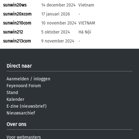
sunwin20ws
14 december 2024
Vietnam
sunwin20xcom
17 januari 2026
-
sunwin210com
10 november 2024
VIETNAM
sunwin212
5 oktober 2024
Hà Nội
sunwin213com
9 november 2024
-
Direct naar
Aanmelden
/
inloggen
Feyenoord Forum
Stand
Kalender
E-zine (nieuwsbrief)
Nieuwsarchief
Over ons
Voor webmasters