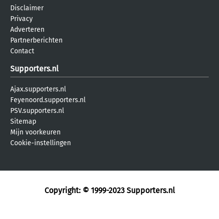
Disclaimer
Privacy
Adverteren
Partnerberichten
Contact
Supporters.nl
Ajax.supporters.nl
Feyenoord.supporters.nl
PSV.supporters.nl
Sitemap
Mijn voorkeuren
Cookie-instellingen
Copyright: © 1999-2023
Supporters.nl