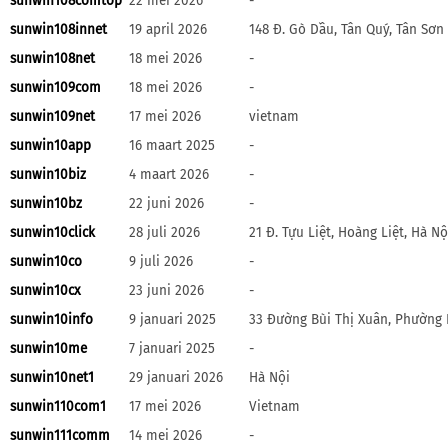
sunwin108comtop
22 mei 2026
-
sunwin108innet
19 april 2026
148 Đ. Gò Dầu, Tân Quý, Tân Sơn
sunwin108net
18 mei 2026
-
sunwin109com
18 mei 2026
-
sunwin109net
17 mei 2026
vietnam
sunwin10app
16 maart 2025
-
sunwin10biz
4 maart 2026
-
sunwin10bz
22 juni 2026
-
sunwin10click
28 juli 2026
21 Đ. Tựu Liệt, Hoàng Liệt, Hà N
sunwin10co
9 juli 2026
-
sunwin10cx
23 juni 2026
-
sunwin10info
9 januari 2025
33 Đường Bùi Thị Xuân, Phường 
sunwin10me
7 januari 2025
-
sunwin10net1
29 januari 2026
Hà Nội
sunwin110com1
17 mei 2026
Vietnam
sunwin111comm
14 mei 2026
-