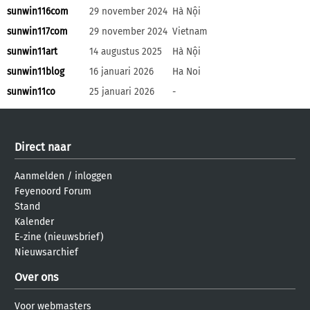
sunwin116com
29 november 2024
Hà Nội
sunwin117com
29 november 2024
Vietnam
sunwin11art
14 augustus 2025
Hà Nội
sunwin11blog
16 januari 2026
Ha Noi
sunwin11co
25 januari 2026
-
Direct naar
Aanmelden
/
inloggen
Feyenoord Forum
Stand
Kalender
E-zine (nieuwsbrief)
Nieuwsarchief
Over ons
Voor webmasters