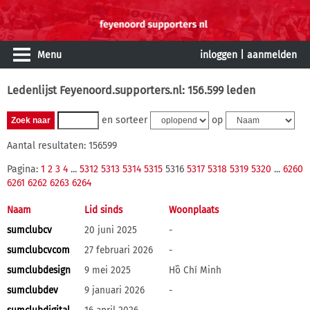
Menu
inloggen
|
aanmelden
Ledenlijst Feyenoord.supporters.nl: 156.599 leden
en sorteer
op
Aantal resultaten: 156599
Pagina:
1
2
3
4
...
5312
5313
5314
5315
5316
5317
5318
5319
5320
...
6260
6261
6262
6263
6264
Naam
Lid sinds
Woonplaats
sumclubcv
20 juni 2025
-
sumclubcvcom
27 februari 2026
-
sumclubdesign
9 mei 2025
Hồ Chí Minh
sumclubdev
9 januari 2026
-