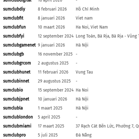
sumclubdigital
16 april 2026
-
sumclubdiy
8 februari 2026
Hồ Chí Minh
sumclubfit
8 januari 2026
Viet nam
sumclubfun
10 maart 2026
Ha Noi, Viet Nam
sumclubfyi
12 september 2024
Long Toàn, Bà Rịa, Bà Rịa - Vũng 
sumclubgamenet
9 januari 2026
Hà Nội
sumclubgb
16 november 2025
-
sumclubgrcom
2 augustus 2025
-
sumclubhunet
11 februari 2026
Vung Tau
sumclubinnet
29 augustus 2025
-
sumclubio
15 september 2024
Ha Noi
sumclubjpnet
10 januari 2026
Hà Nội
sumclubla
1 maart 2025
Hà Nội
sumclublondon
5 april 2025
-
sumclubmiami
17 maart 2025
37 Rạch Cát Bến Lức, Phường 7, Q
sumclubpro
5 juli 2025
Đà Nẵng