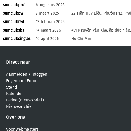
sumclubpro1
6 augustus 2025
-
sumclubpw
2 maart 2025
22 Trần Huy Liệu, Phường 12, Ph
sumclubred
13 februari 2025
-
sumclubsbs
14 maart 2026
451 Nguyễn Văn Khạ, ấp đức hiệp
sumclubsingles
10 april 2026
Hồ Chí Minh
Direct naar
Aanmelden
/
inloggen
Feyenoord Forum
Stand
Kalender
E-zine (nieuwsbrief)
Nieuwsarchief
Over ons
Voor webmasters