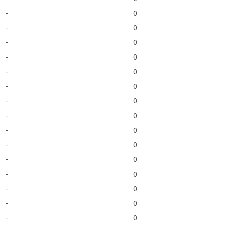
-
0
-
0
-
0
-
0
-
0
-
0
-
0
-
0
-
0
-
0
-
0
-
0
-
0
-
0
-
0