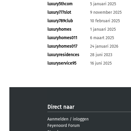
luxury5thcom
5 januari 2025
luxury777slot
9 november 2025
luxury789club
10 februari 2025
luxuryhomes
1 januari 2025
luxuryhomes011
6 maart 2025
luxuryhomes017
24 januari 2026
luxuryresidences
28 juni 2023
luxuryservice95
16 juni 2025
Direct naar
Aanmelden
/
inloggen
Feyenoord Forum