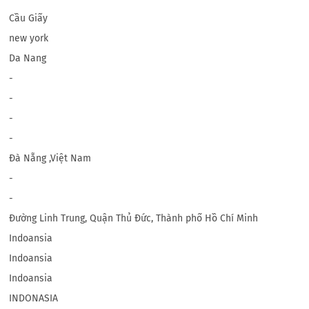
Cầu Giấy
new york
Da Nang
-
-
-
-
Đà Nẵng ,Việt Nam
-
-
Đường Linh Trung, Quận Thủ Đức, Thành phố Hồ Chí Minh
Indoansia
Indoansia
Indoansia
INDONASIA