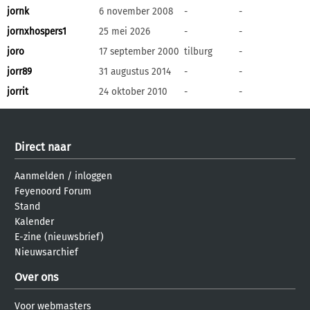
jornk
6 november 2008
-
-
jornxhospers1
25 mei 2026
-
-
joro
17 september 2000
tilburg
-
jorr89
31 augustus 2014
-
-
jorrit
24 oktober 2010
-
-
Direct naar
Aanmelden
/
inloggen
Feyenoord Forum
Stand
Kalender
E-zine (nieuwsbrief)
Nieuwsarchief
Over ons
Voor webmasters