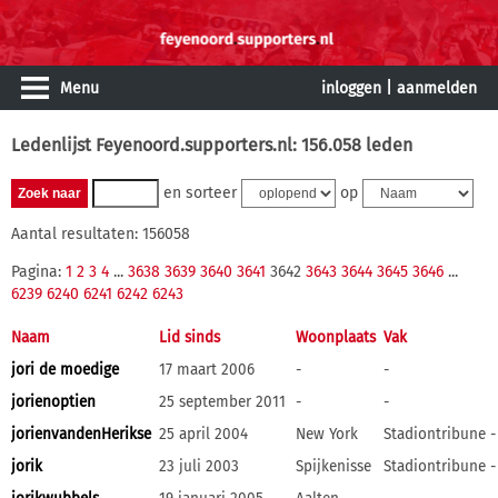
Menu
inloggen
|
aanmelden
Ledenlijst Feyenoord.supporters.nl: 156.058 leden
en sorteer
op
Aantal resultaten: 156058
Pagina:
1
2
3
4
...
3638
3639
3640
3641
3642
3643
3644
3645
3646
...
6239
6240
6241
6242
6243
Naam
Lid sinds
Woonplaats
Vak
jori de moedige
17 maart 2006
-
-
jorienoptien
25 september 2011
-
-
jorienvandenHerikse
25 april 2004
New York
Stadiontribune -
jorik
23 juli 2003
Spijkenisse
Stadiontribune -