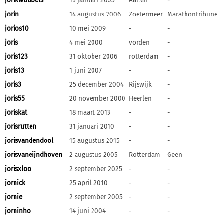
jorikwubbels
19 januari 2005
Aalten
-
jorin
14 augustus 2006
Zoetermeer
Marathontribune
jorios10
10 mei 2009
-
-
joris
4 mei 2000
vorden
-
joris123
31 oktober 2006
rotterdam
-
joris13
1 juni 2007
-
-
joris3
25 december 2004
Rijswijk
-
joris55
20 november 2000
Heerlen
-
joriskat
18 maart 2013
-
-
jorisrutten
31 januari 2010
-
-
jorisvandendool
15 augustus 2015
-
-
jorisvaneijndhoven
2 augustus 2005
Rotterdam
Geen
jorisxloo
2 september 2025
-
-
jornick
25 april 2010
-
-
jornie
2 september 2005
-
-
jorninho
14 juni 2004
-
-