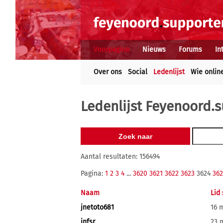
Voorpagina
Nieuws
Forums
In
Over ons
Social
Ledenlijst
Wie onlin
Ledenlijst Feyenoord.s
Aantal resultaten: 156494
Pagina:
1
2
3
4
...
3620
3621
3622
3623
3624
362
Naam
Lid
jnetoto681
16 
jnfsr
23 