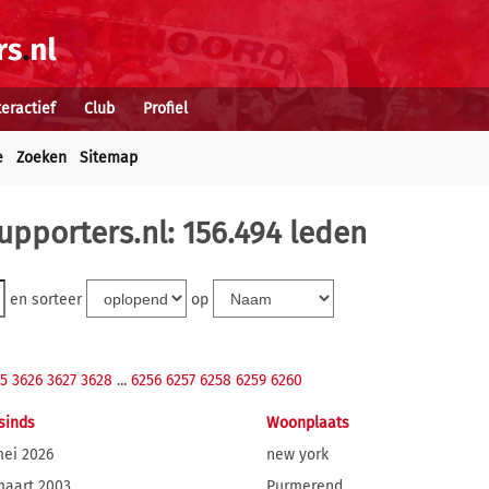
teractief
Club
Profiel
e
Zoeken
Sitemap
upporters.nl: 156.494 leden
en sorteer
op
5
3626
3627
3628
...
6256
6257
6258
6259
6260
 sinds
Woonplaats
mei 2026
new york
maart 2003
Purmerend