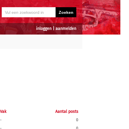
inloggen
|
aanmelden
Vak
Aantal posts
-
0
-
0