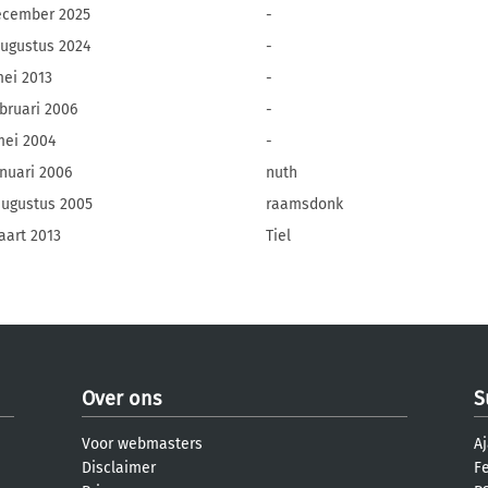
ecember 2025
-
augustus 2024
-
mei 2013
-
ebruari 2006
-
mei 2004
-
anuari 2006
nuth
augustus 2005
raamsdonk
aart 2013
Tiel
Over ons
S
Voor webmasters
Aj
Disclaimer
F