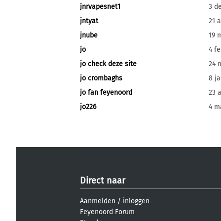
jnrvapesnet1
3 d
jntyat
21 
jnube
19 
jo
4 f
jo check deze site
24 
jo crombaghs
8 j
jo fan feyenoord
23 
jo226
4 m
Direct naar
Aanmelden
/
inloggen
Feyenoord Forum