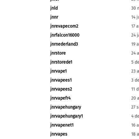
jnld
30 
jnnr
14 j
jnrevapecom2
17 a
jnrfalcon16000
24 
jnrnederland3
19 a
jnrstore
24 a
jnrstorede1
5 d
jnrvape1
23 a
jnrvapees1
3 d
jnrvapees2
11 
jnrvapefr4
20 a
jnrvapehungary
27 
jnrvapehungary1
4 d
jnrvapenet1
16 a
jnrvapes
18 a