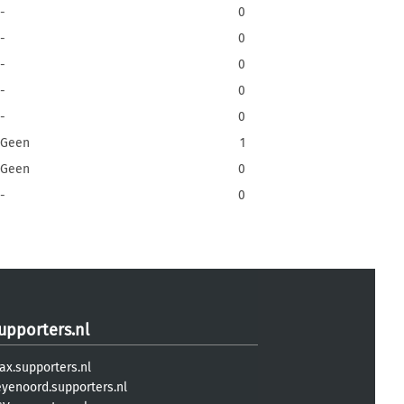
-
0
-
0
-
0
-
0
-
0
Geen
1
Geen
0
-
0
upporters.nl
ax.supporters.nl
eyenoord.supporters.nl