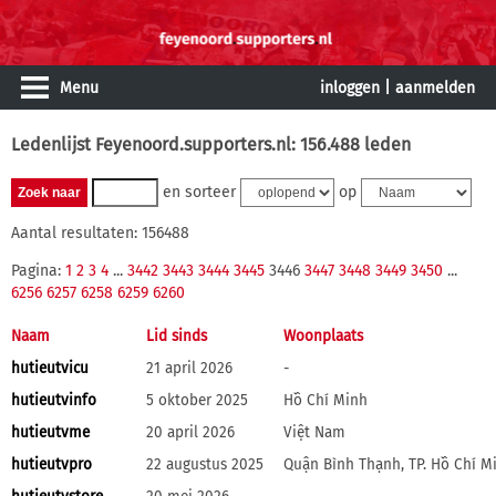
Menu
inloggen
|
aanmelden
Ledenlijst Feyenoord.supporters.nl: 156.488 leden
en sorteer
op
Aantal resultaten: 156488
Pagina:
1
2
3
4
...
3442
3443
3444
3445
3446
3447
3448
3449
3450
...
6256
6257
6258
6259
6260
Naam
Lid sinds
Woonplaats
hutieutvicu
21 april 2026
-
hutieutvinfo
5 oktober 2025
Hồ Chí Minh
hutieutvme
20 april 2026
Việt Nam
hutieutvpro
22 augustus 2025
Quận Bình Thạnh, TP. Hồ Chí M