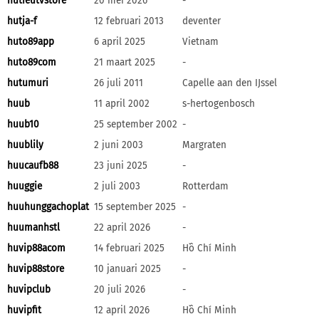
hutieutvstore
20 mei 2026
-
hutja-f
12 februari 2013
deventer
huto89app
6 april 2025
Vietnam
huto89com
21 maart 2025
-
hutumuri
26 juli 2011
Capelle aan den IJssel
huub
11 april 2002
s-hertogenbosch
huub10
25 september 2002
-
huublily
2 juni 2003
Margraten
huucaufb88
23 juni 2025
-
huuggie
2 juli 2003
Rotterdam
huuhunggachoplat
15 september 2025
-
huumanhstl
22 april 2026
-
huvip88acom
14 februari 2025
Hồ Chí Minh
huvip88store
10 januari 2025
-
huvipclub
20 juli 2026
-
huvipfit
12 april 2026
Hồ Chí Minh