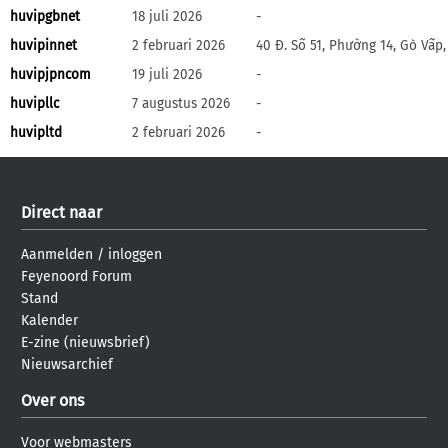
huvipgbnet
18 juli 2026
-
huvipinnet
2 februari 2026
40 Đ. Số 51, Phường 14, Gò Vấp
huvipjpncom
19 juli 2026
-
huvipllc
7 augustus 2026
-
huvipltd
2 februari 2026
-
Direct naar
Aanmelden
/
inloggen
Feyenoord Forum
Stand
Kalender
E-zine (nieuwsbrief)
Nieuwsarchief
Over ons
Voor webmasters