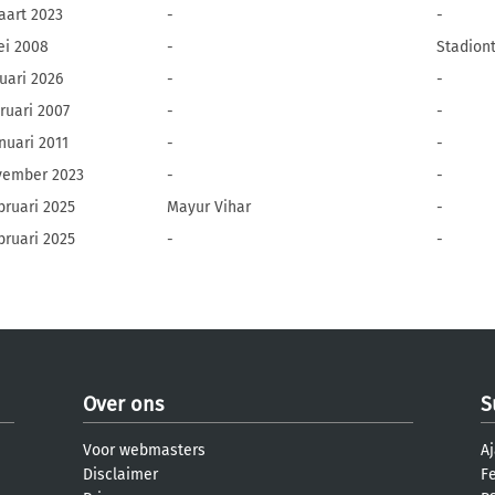
aart 2023
-
-
ei 2008
-
Stadiont
uari 2026
-
-
ruari 2007
-
-
nuari 2011
-
-
vember 2023
-
-
bruari 2025
Mayur Vihar
-
bruari 2025
-
-
Over ons
S
Voor webmasters
Aj
Disclaimer
F