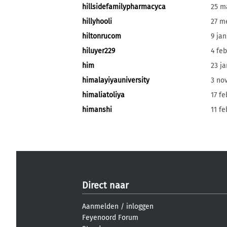
hillsidefamilypharmacyca
25 m
hillyhooli
27 m
hiltonrucom
9 jan
hiluyer229
4 feb
him
23 ja
himalayiyauniversity
3 no
himaliatoliya
17 fe
himanshi
11 fe
Direct naar
Aanmelden
/
inloggen
Feyenoord Forum