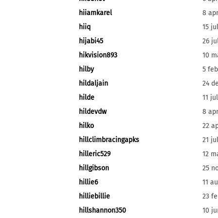
hiiamkarel
8 apr
hiiq
15 ju
hijabi45
26 ju
hikvision893
10 m
hilby
5 feb
hildaljain
24 d
hilde
11 ju
hildevdw
8 apr
hilko
22 ap
hillclimbracingapks
21 ju
hilleric529
12 m
hillgibson
25 n
hillie6
11 a
hilliebillie
23 f
hillshannon350
10 ju