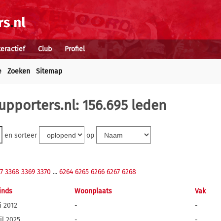
teractief
Club
Profiel
e
Zoeken
Sitemap
upporters.nl: 156.695 leden
en sorteer
op
7
3368
3369
3370
...
6264
6265
6266
6267
6268
inds
Woonplaats
Vak
i 2012
-
-
il 2025
-
-