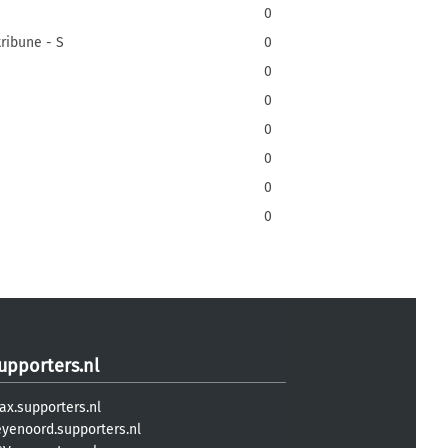
0
ribune - S
0
0
0
0
0
0
0
upporters.nl
ax.supporters.nl
eyenoord.supporters.nl