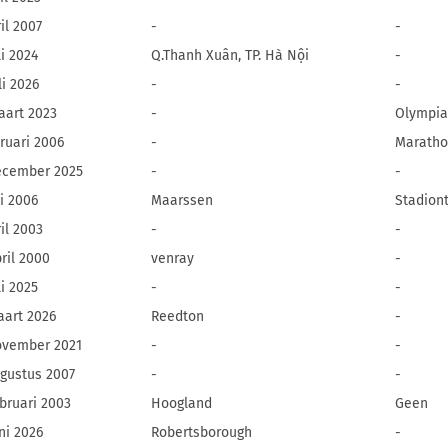
il 2007
-
-
li 2024
Q.Thanh Xuân, TP. Hà Nội
-
li 2026
-
-
aart 2023
-
Olympia
ruari 2006
-
Maratho
ecember 2025
-
-
li 2006
Maarssen
Stadiont
il 2003
-
-
ril 2000
venray
-
li 2025
-
-
aart 2026
Reedton
-
ovember 2021
-
-
ugustus 2007
-
-
ebruari 2003
Hoogland
Geen
ni 2026
Robertsborough
-