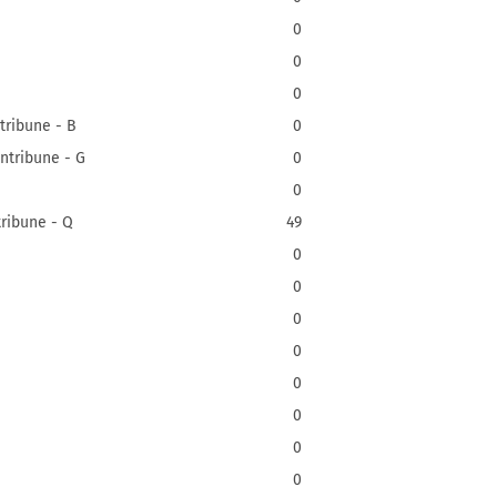
0
0
0
tribune - B
0
ntribune - G
0
0
ribune - Q
49
0
0
0
0
0
0
0
0