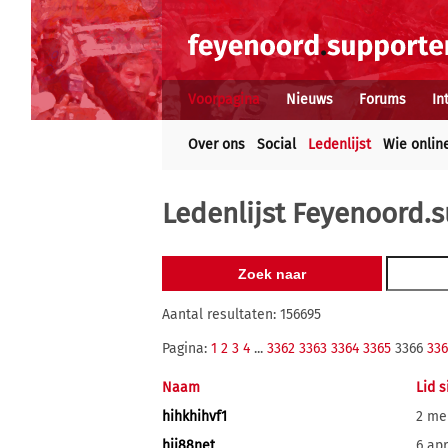
Voorpagina
Nieuws
Forums
In
Over ons
Social
Ledenlijst
Wie onlin
Ledenlijst Feyenoord.s
Aantal resultaten: 156695
Pagina:
1
2
3
4
...
3362
3363
3364
3365
3366
336
Naam
Lid s
hihkhihvf1
2 me
hii88net
6 apr