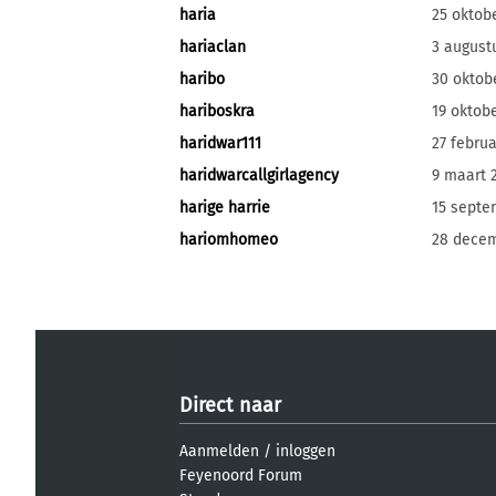
haria
25 oktob
hariaclan
3 august
haribo
30 oktob
hariboskra
19 oktob
haridwar111
27 februa
haridwarcallgirlagency
9 maart 
harige harrie
15 septe
hariomhomeo
28 decem
Direct naar
Aanmelden
/
inloggen
Feyenoord Forum