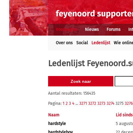
Voorpagina
Nieuws
Forums
In
Over ons
Social
Ledenlijst
Wie onlin
Ledenlijst Feyenoord.s
Aantal resultaten: 156435
Pagina:
1
2
3
4
...
3271
3272
3273
3274
3275
3276
Naam
Lid sinds
hardstyle
5 august
hardstyleboy
22 dece