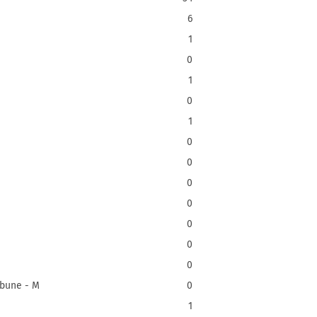
6
1
0
1
0
1
0
0
0
0
0
0
0
bune - M
0
1