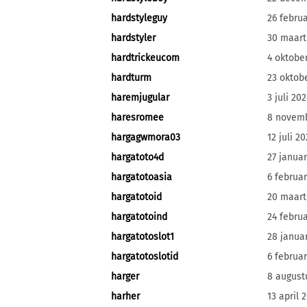
hardstyleguy
26 februa
hardstyler
30 maart
hardtrickeucom
4 oktobe
hardturm
23 oktob
haremjugular
3 juli 20
haresromee
8 novem
hargagwmora03
12 juli 2
hargatoto4d
27 januar
hargatotoasia
6 februar
hargatotoid
20 maart
hargatotoind
24 februa
hargatotoslot1
28 janua
hargatotoslotid
6 februar
harger
8 august
harher
13 april 