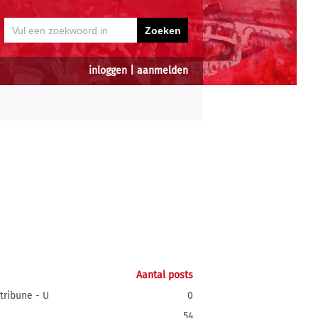
inloggen
|
aanmelden
Aantal posts
tribune - U
0
54