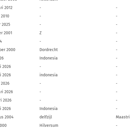
ri 2012
-
-
 2010
-
-
r 2025
-
-
er 2001
Z
-
24
-
-
ber 2000
Dordrecht
-
026
Indonesia
-
i 2026
-
-
i 2026
indonesia
-
 2026
-
-
ri 2026
-
-
ri 2026
-
-
i 2026
Indonesia
-
us 2004
delfzijl
Maastri
2000
Hilversum
-