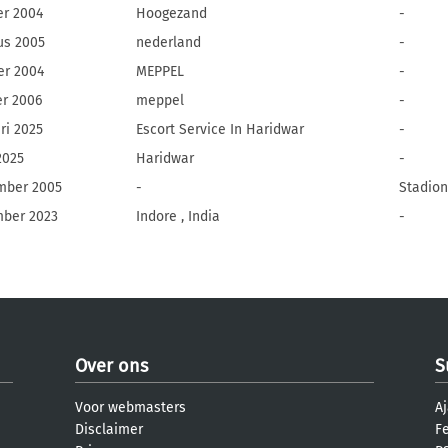
er 2004
Hoogezand
-
us 2005
nederland
-
er 2004
MEPPEL
-
er 2006
meppel
-
ri 2025
Escort Service In Haridwar
-
2025
Haridwar
-
mber 2005
-
Stadion
ber 2023
Indore , India
-
Over ons
S
Voor webmasters
Aj
Disclaimer
F