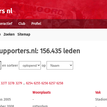
teractief
Club
Profiel
e
Zoeken
Sitemap
upporters.nl: 156.435 leden
en sorteer
op
3277
3278
3279
...
6254
6255
6256
6257
6258
Woonplaats
Vak
us 2005
-
Stadion
mber 2008
rotterdam
-