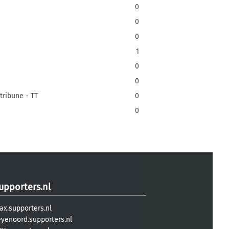
0
0
0
1
0
0
tribune - TT
0
0
upporters.nl
ax.supporters.nl
eyenoord.supporters.nl