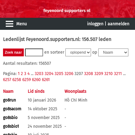
Menu
inloggen
|
aanmelden
Ledenlijst Feyenoord.supporters.nl: 156.507 leden
en sorteer
op
Aantal resultaten: 156507
Pagina:
1
2
3
4
...
3203
3204
3205
3206
3207
3208
3209
3210
3211
...
6257
6258
6259
6260
6261
Naam
Lid sinds
Woonplaats
go8run
10 januari 2026
Hồ Chí Minh
go8sacom
14 oktober 2025
-
go8sbio
5 november 2025
-
go8sbio1
24 november 2025
-