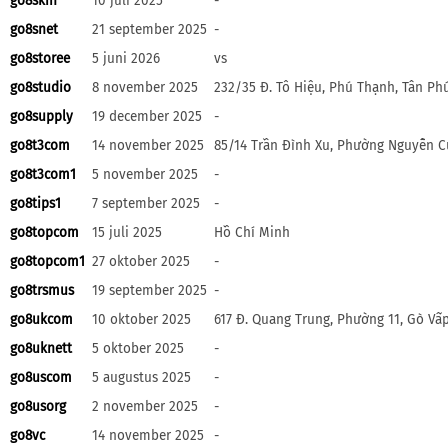
go8skin
10 juli 2025
-
go8snet
21 september 2025
-
go8storee
5 juni 2026
vs
go8studio
8 november 2025
232/35 Đ. Tô Hiệu, Phú Thạnh, Tân Ph
go8supply
19 december 2025
-
go8t3com
14 november 2025
85/14 Trần Đình Xu, Phường Nguyễn Cư
go8t3com1
5 november 2025
-
go8tips1
7 september 2025
-
go8topcom
15 juli 2025
Hồ Chí Minh
go8topcom1
27 oktober 2025
-
go8trsmus
19 september 2025
-
go8ukcom
10 oktober 2025
617 Đ. Quang Trung, Phường 11, Gò Vấ
go8uknett
5 oktober 2025
-
go8uscom
5 augustus 2025
-
go8usorg
2 november 2025
-
go8vc
14 november 2025
-