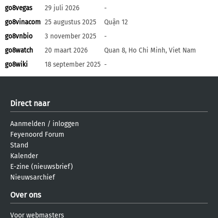
go8vegas
29 juli 2026
-
go8vinacom
25 augustus 2025
Quận 12
go8vnbio
3 november 2025
-
go8watch
20 maart 2026
Quan 8, Ho Chi Minh, Viet Nam
go8wiki
18 september 2025
-
Direct naar
Aanmelden
/
inloggen
Feyenoord Forum
Stand
Kalender
E-zine (nieuwsbrief)
Nieuwsarchief
Over ons
Voor webmasters