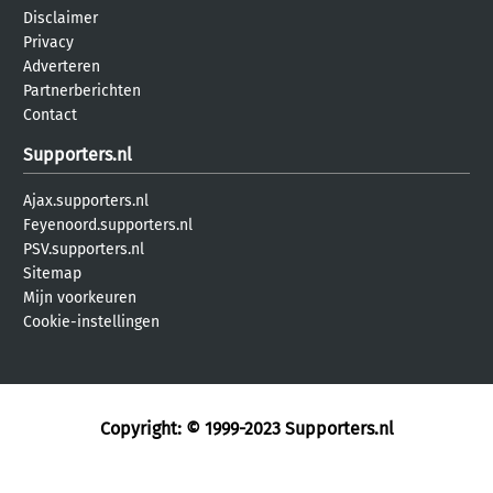
Disclaimer
Privacy
Adverteren
Partnerberichten
Contact
Supporters.nl
Ajax.supporters.nl
Feyenoord.supporters.nl
PSV.supporters.nl
Sitemap
Mijn voorkeuren
Cookie-instellingen
Copyright: © 1999-2023
Supporters.nl