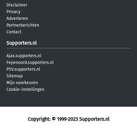
Disclaimer
Privacy
Adverteren
Partnerberichten
Contact
Supporters.nl
Ajax.supporters.nl
Feyenoord.supporters.nl
PSV.supporters.nl
Sitemap
Mijn voorkeuren
Cookie-instellingen
Copyright: © 1999-2023
Supporters.nl