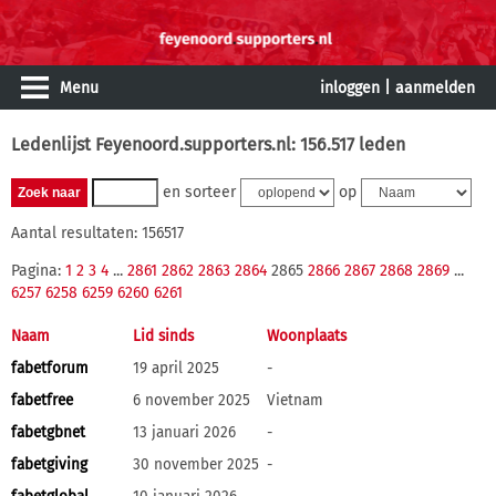
Menu
inloggen
|
aanmelden
Ledenlijst Feyenoord.supporters.nl: 156.517 leden
en sorteer
op
Aantal resultaten: 156517
Pagina:
1
2
3
4
...
2861
2862
2863
2864
2865
2866
2867
2868
2869
...
6257
6258
6259
6260
6261
Naam
Lid sinds
Woonplaats
fabetforum
19 april 2025
-
fabetfree
6 november 2025
Vietnam
fabetgbnet
13 januari 2026
-
fabetgiving
30 november 2025
-