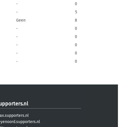
-
0
-
5
Geen
8
-
0
-
0
-
0
-
0
-
0
upporters.nl
ax.supporters.nl
eyenoord.supporters.nl