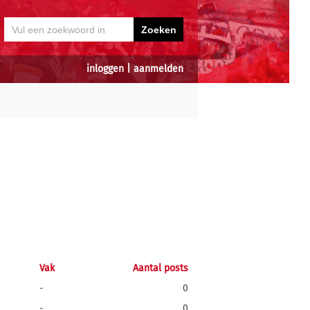
inloggen
|
aanmelden
Vak
Aantal posts
-
0
-
0