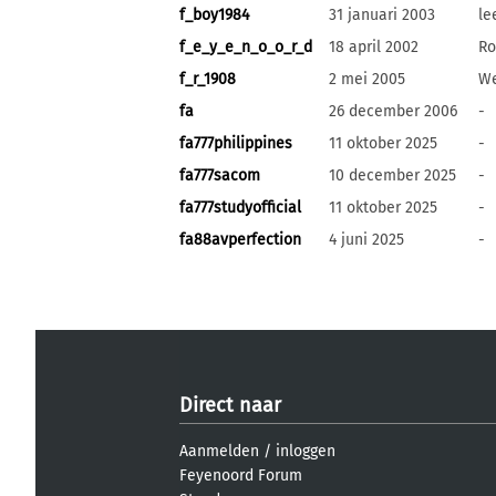
f_boy1984
31 januari 2003
le
f_e_y_e_n_o_o_r_d
18 april 2002
Ro
f_r_1908
2 mei 2005
W
fa
26 december 2006
-
fa777philippines
11 oktober 2025
-
fa777sacom
10 december 2025
-
fa777studyofficial
11 oktober 2025
-
fa88avperfection
4 juni 2025
-
Direct naar
Aanmelden
/
inloggen
Feyenoord Forum