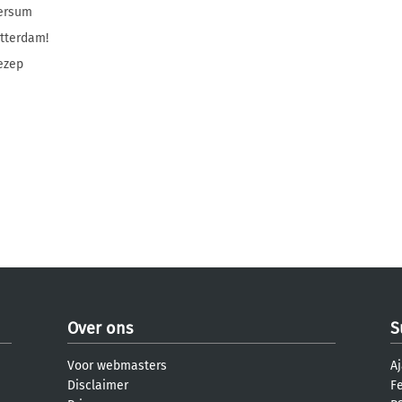
ersum
tterdam!
ezep
Over ons
S
Voor webmasters
Aj
Disclaimer
F