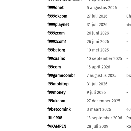
f999dnet
5 augustus 2026
-
f999okcom
27 juli 2026
Ch
f999playnet
31 juli 2026
ধানম
f999zcom
26 juni 2026
-
f999zcom1
26 juni 2026
-
f99betorg
10 mei 2025
-
f99casino
10 september 2025
-
f99com
15 april 2026
-
f99gamecombr
7 augustus 2025
br
f99mobitop
31 juli 2026
-
f99money
9 juli 2026
-
f99ukcom
27 december 2025
-
f9betcomink
3 maart 2026
40
fIIIr1908
13 september 2006
Ro
fVKAMPEN
28 juli 2009
Ro