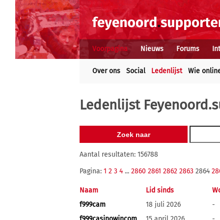
Voorpagina
Nieuws
Forums
In
Over ons
Social
Ledenlijst
Wie onlin
Ledenlijst Feyenoord.s
Aantal resultaten: 156788
Pagina:
1
2
3
4
...
2860
2861
2862
2863
2864
28
Naam
Lid sinds
Wo
f999cam
18 juli 2026
-
f999casinowincom
15 april 2026
-