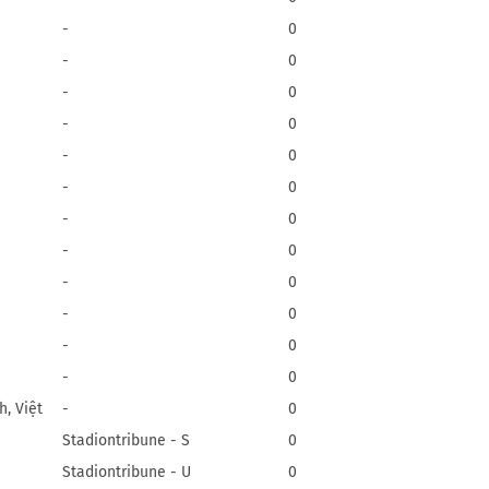
-
0
-
0
-
0
-
0
-
0
-
0
-
0
-
0
-
0
-
0
-
0
-
0
, Việt
-
0
Stadiontribune - S
0
Stadiontribune - U
0