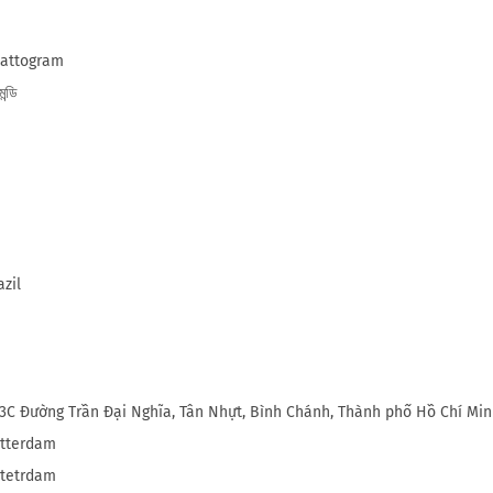
attogram
ন্ডি
azil
3C Đường Trần Đại Nghĩa, Tân Nhựt, Bình Chánh, Thành phố Hồ Chí Minh
tterdam
tetrdam