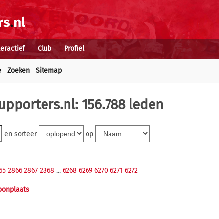
teractief
Club
Profiel
e
Zoeken
Sitemap
upporters.nl: 156.788 leden
en sorteer
op
65
2866
2867
2868
...
6268
6269
6270
6271
6272
onplaats