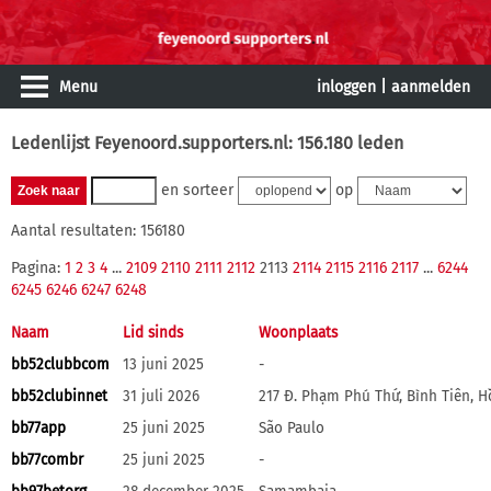
Menu
inloggen
|
aanmelden
Ledenlijst Feyenoord.supporters.nl: 156.180 leden
en sorteer
op
Aantal resultaten: 156180
Pagina:
1
2
3
4
...
2109
2110
2111
2112
2113
2114
2115
2116
2117
...
6244
6245
6246
6247
6248
Naam
Lid sinds
Woonplaats
bb52clubbcom
13 juni 2025
-
bb52clubinnet
31 juli 2026
217 Đ. Phạm Phú Thứ, Bình Tiên, H
bb77app
25 juni 2025
São Paulo
bb77combr
25 juni 2025
-