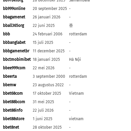
bb97betorg
28 december 2025
Samambaia
bb999online
20 september 2025
-
bbagamenet
26 januari 2026
-
bball365org
22 juni 2025
香
bbb
24 februari 2006
rotterdam
bbbanglabet
15 juli 2025
-
bbbgamenetbr
11 december 2025
-
bbctmobimibet
18 januari 2025
Hà Nội
bbee999com
22 mei 2026
-
bbeerta
3 september 2000
rotterdam
bbemw
23 augustus 2022
-
bbet68com
17 oktober 2025
Vietnam
bbet88bcom
31 mei 2025
-
bbet88info
22 juli 2026
-
bbet88store
1 juni 2025
vietnam
bbet8net
28 oktober 2025
-